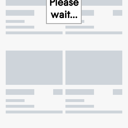
Please
wait...