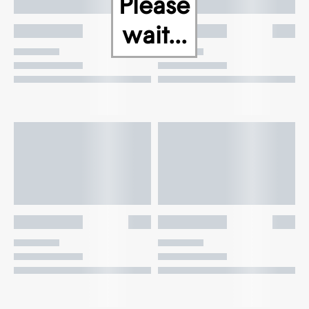
Please
wait...