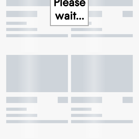
Please
wait...