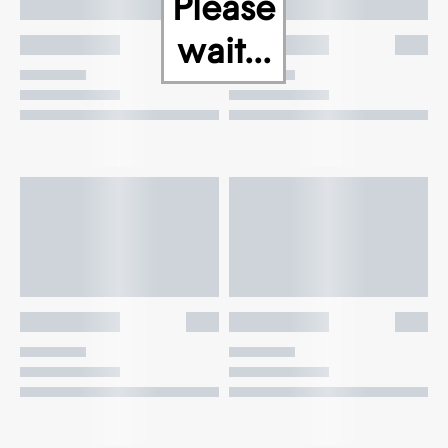
Please
wait...