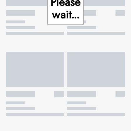
Please
wait...