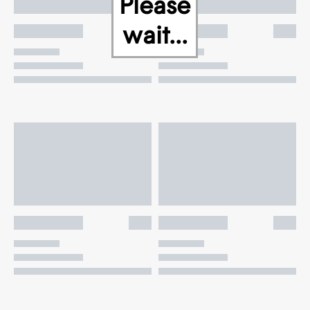
Please
wait...