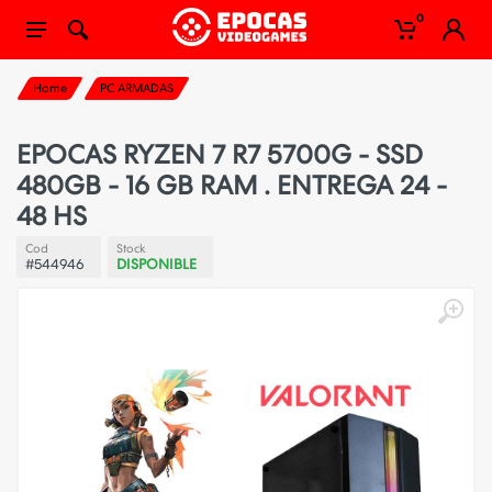
0
Home
PC ARMADAS
EPOCAS RYZEN 7 R7 5700G - SSD
480GB - 16 GB RAM . ENTREGA 24 -
48 HS
Cod
Stock
#544946
DISPONIBLE