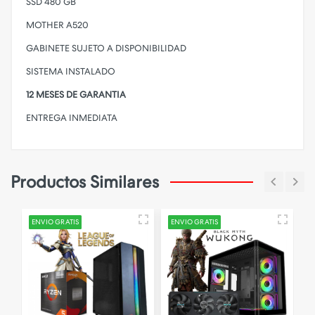
SSD 480 GB
MOTHER A520
GABINETE SUJETO A DISPONIBILIDAD
SISTEMA INSTALADO
12 MESES DE GARANTIA
ENTREGA INMEDIATA
Productos Similares
ENVIO GRATIS
ENVIO GRATIS
E