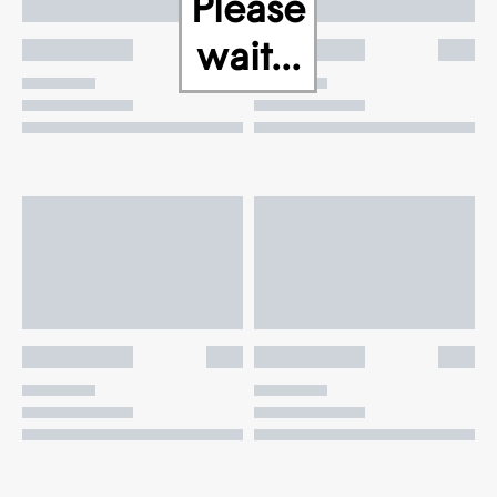
Please
wait...