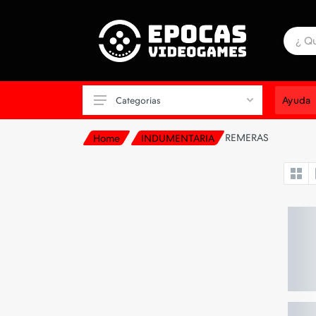
Ayuda
Categorias
REMERAS
Home
INDUMENTARIA
ALFOMBRAS
ALMACENAMIENTO
AURICULAR CONSOLA
AURICULAR PARA CELULAR
AURICULAR PC
CABLES-CARGADORES