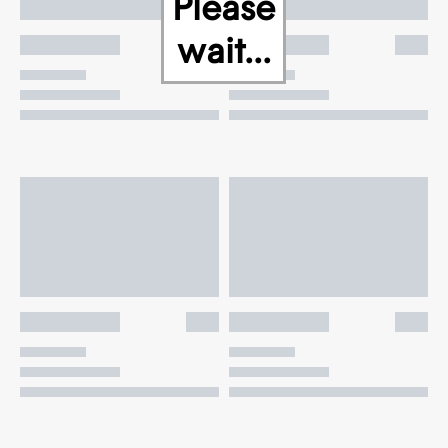
Please
wait...