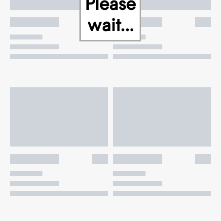
Please
wait...