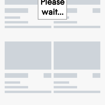
Please
wait...